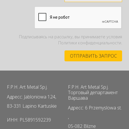
Подписываясь на рассылку, вы принимаете условия
Политики конфиденциальности.
F.P.H. Art Metal Sp.j.
F.P.H. Art Metal Sp.j.
Торговый департамент
Адресс: Jabloniowa 124,
Варшава
83-331 Lapino Kartuskie
Адресс: 6 Przemyslowa st.
,
ИНН: PL5891592239
05-082 Blizne