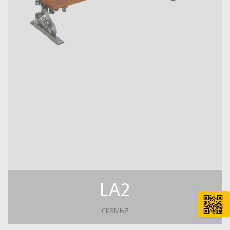
LA2
скамья