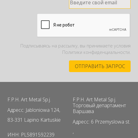
Подписываясь на рассылку, вы принимаете условия
Политики конфиденциальности.
F.P.H. Art Metal Sp.j.
F.P.H. Art Metal Sp.j.
Торговый департамент
Адресс: Jabloniowa 124,
Варшава
83-331 Lapino Kartuskie
Адресс: 6 Przemyslowa st.
,
ИНН: PL5891592239